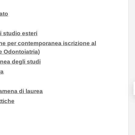
ato
i studio esteri
ne per contemporanea iscrizione al
e Odontoiatria)
nea degli studi
ra
gamena di laurea
ttiche