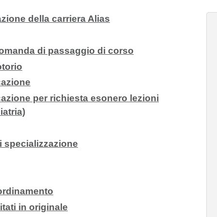
azione della carriera Alias
domanda di passaggio di corso
otorio
icazione
icazione per richiesta esonero lezioni
atria)
i specializzazione
 ordinamento
ati in originale