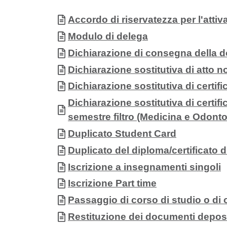
Contenuto
Allegati
Documento
Accordo di riservatezza per l'attiv
Documento
Modulo di delega
Documento
Dichiarazione di consegna della 
Documento
Dichiarazione sostitutiva di atto n
Documento
Dichiarazione sostitutiva di certif
Documento
Dichiarazione sostitutiva di certif
semestre filtro (Medicina e Odontoi
Documento
Duplicato Student Card
Documento
Duplicato del diploma/certificato d
Documento
Iscrizione a insegnamenti singoli
Documento
Iscrizione Part time
Documento
Passaggio di corso di studio o di
Documento
Restituzione dei documenti deposit