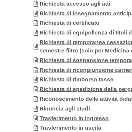
Documento
Richiesta accesso agli atti
Documento
Richiesta di insegnamento anticip
Documento
Richiesta di certificato
Documento
Richiesta di equipollenza di titoli d
Documento
Richiesta di temporanea cessazio
semestre filtro (solo per Medicina 
Documento
Richiesta di sospensione tempora
Documento
Richiesta di ricongiunzione carrie
Documento
Richiesta di rimborso tasse
Documento
Richiesta di spedizione della per
Documento
Riconoscimento delle attività dida
Documento
Rinuncia agli studi
Documento
Trasferimento in ingresso
Documento
Trasferimento in uscita