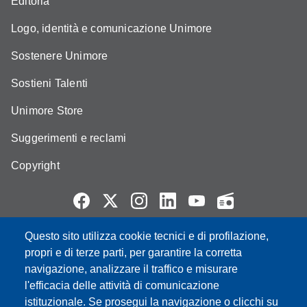
Editoria
Logo, identità e comunicazione Unimore
Sostenere Unimore
Sostieni Talenti
Unimore Store
Suggerimenti e reclami
Copyright
Questo sito utilizza cookie tecnici e di profilazione,
Partita IVA: 00427620364
propri e di terze parti, per garantire la corretta
e-mail: urp@unimore.it
navigazione, analizzare il traffico e misurare
PEC: primo contatto: urp@pec.unimore.it
l'efficacia delle attività di comunicazione
Indirizzo ReGIndE per notifica Atti Processuali:
istituzionale. Se prosegui la navigazione o clicchi su
direzionelegale@pec.unimore.it