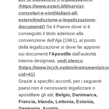
(
https://www.esteri.it/it/servizi-
consolari-e-visti/italiani-all-
estero/traduzione-e-legalizzazione-
documenti/
) Se il Paese dove si è
conseguito il titolo aderisce alla
convenzione dell'Aja (1961), al posto
della legalizzazione si deve far apporre
sui documenti
l’Apostille
dall'autorità
interna designata,
vedi elenco
(https://www.hcch.net/en/instruments/co
cid=41)
Grazie a specifici accordi, per i seguenti
paesi non è necessario legalizzare o
apostillare gli atti:
Belgio, Danimarca,
Francia, Irlanda, Lettonia, Estonia,
Germania, Austria.