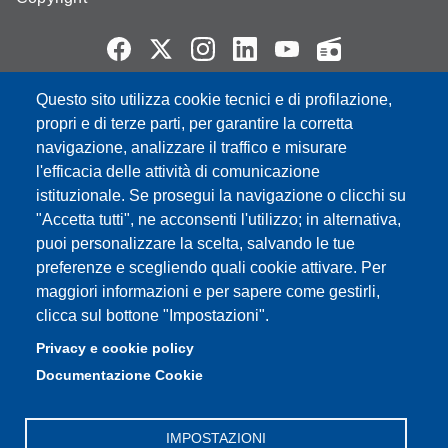
Questo sito utilizza cookie tecnici e di profilazione,
Partita IVA: 00427620364
propri e di terze parti, per garantire la corretta
e-mail: urp@unimore.it
navigazione, analizzare il traffico e misurare
PEC: primo contatto: urp@pec.unimore.it
l'efficacia delle attività di comunicazione
Indirizzo ReGIndE per notifica Atti Processuali:
istituzionale. Se prosegui la navigazione o clicchi su
direzionelegale@pec.unimore.it
"Accetta tutti", ne acconsenti l'utilizzo; in alternativa,
Sede di Modena
: Via Università 4, 41121 Modena, Tel. 059
puoi personalizzare la scelta, salvando le tue
2056511 - Fax 059 245156
preferenze e scegliendo quali cookie attivare. Per
maggiori informazioni e per sapere come gestirli,
Sede di Reggio Emilia
: Viale A. Allegri 9, 42121 Reggio
clicca sul bottone "Impostazioni".
Emilia, Tel. 0522 523041 - Fax 0522 523045
Privacy e cookie policy
Documentazione Cookie
IMPOSTAZIONI