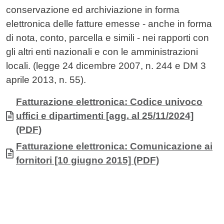
conservazione ed archiviazione in forma
elettronica delle fatture emesse - anche in forma
di nota, conto, parcella e simili - nei rapporti con
gli altri enti nazionali e con le amministrazioni
locali. (legge 24 dicembre 2007, n. 244 e DM 3
aprile 2013, n. 55).
Allegati
Documento
Fatturazione elettronica: Codice univoco
uffici e dipartimenti [agg. al 25/11/2024]
(PDF)
Documento
Fatturazione elettronica: Comunicazione ai
fornitori [10 giugno 2015] (PDF)