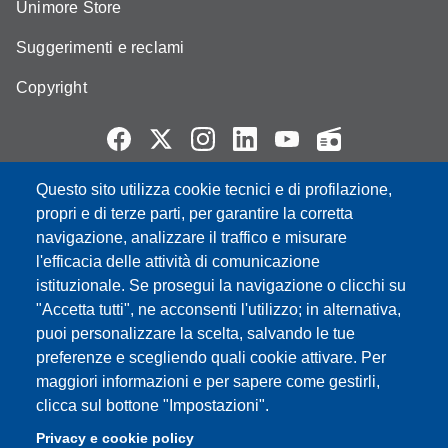
Unimore Store
Suggerimenti e reclami
Copyright
Questo sito utilizza cookie tecnici e di profilazione,
Partita IVA: 00427620364
propri e di terze parti, per garantire la corretta
e-mail: urp@unimore.it
navigazione, analizzare il traffico e misurare
PEC: primo contatto: urp@pec.unimore.it
l'efficacia delle attività di comunicazione
Indirizzo ReGIndE per notifica Atti Processuali:
istituzionale. Se prosegui la navigazione o clicchi su
direzionelegale@pec.unimore.it
"Accetta tutti", ne acconsenti l'utilizzo; in alternativa,
Sede di Modena
: Via Università 4, 41121 Modena, Tel. 059
puoi personalizzare la scelta, salvando le tue
2056511 - Fax 059 245156
preferenze e scegliendo quali cookie attivare. Per
maggiori informazioni e per sapere come gestirli,
Sede di Reggio Emilia
: Viale A. Allegri 9, 42121 Reggio
clicca sul bottone "Impostazioni".
Emilia, Tel. 0522 523041 - Fax 0522 523045
Privacy e cookie policy