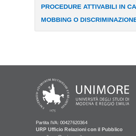
PROCEDURE ATTIVABILI IN C
MOBBING O DISCRIMINAZION
Partita IVA: 00427620364
URP Ufficio Relazioni con il Pubblico