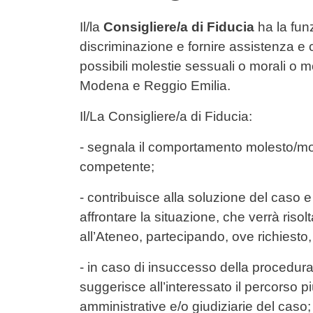
Contenuto
Il/la
Consigliere/a di Fiducia
ha la funz
discriminazione e fornire assistenza e
possibili molestie sessuali o morali o mo
Modena e Reggio Emilia.
Il/La Consigliere/a di Fiducia:
- segnala il comportamento molesto/mob
competente;
- contribuisce alla soluzione del caso 
affrontare la situazione, che verrà ris
all’Ateneo, partecipando, ove richiesto
- in caso di insuccesso della procedura
suggerisce all’interessato il percorso p
amministrative e/o giudiziarie del caso;