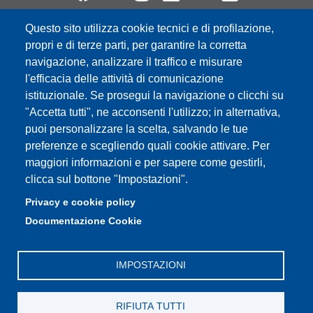
Questo sito utilizza cookie tecnici e di profilazione,
Partita IVA: 00427620364
propri e di terze parti, per garantire la corretta
e-mail: urp@unimore.it
navigazione, analizzare il traffico e misurare
PEC: primo contatto: urp@pec.unimore.it
l'efficacia delle attività di comunicazione
Indirizzo ReGIndE per notifica Atti Processuali:
istituzionale. Se prosegui la navigazione o clicchi su
direzionelegale@pec.unimore.it
"Accetta tutti", ne acconsenti l'utilizzo; in alternativa,
Sede di Modena
: Via Università 4, 41121 Modena, Tel. 059
puoi personalizzare la scelta, salvando le tue
2056511 - Fax 059 245156
preferenze e scegliendo quali cookie attivare. Per
maggiori informazioni e per sapere come gestirli,
Sede di Reggio Emilia
: Viale A. Allegri 9, 42121 Reggio
clicca sul bottone "Impostazioni".
Emilia, Tel. 0522 523041 - Fax 0522 523045
Privacy e cookie policy
Documentazione Cookie
IMPOSTAZIONI
RIFIUTA TUTTI