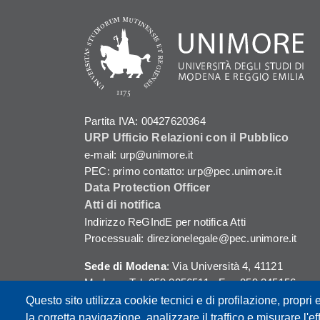
Partita IVA: 00427620364
URP Ufficio Relazioni con il Pubblico
e-mail: urp@unimore.it
PEC: primo contatto: urp@pec.unimore.it
Data Protection Officer
Atti di notifica
Indirizzo ReGIndE per notifica Atti
Processuali: direzionelegale@pec.unimore.it
Sede di Modena
: Via Università 4, 41121
Modena, Tel. 059 2056511 - Fax 059 245156
Questo sito utilizza cookie tecnici e di profilazione, propri e
Sede di Reggio Emilia
: Viale A. Allegri 9,
la corretta navigazione, analizzare il traffico e misurare l'eff