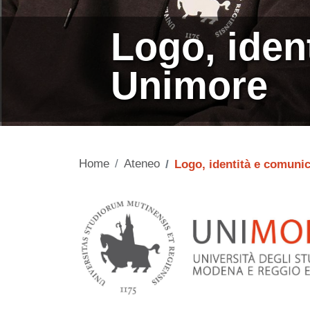
Logo, iden
Unimore
Home
Ateneo
Logo, identità e comuni
Contenuto
Image