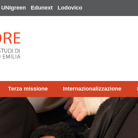
UNIgreen
Edunext
Lodovico
Terza missione
Internazionalizzazione