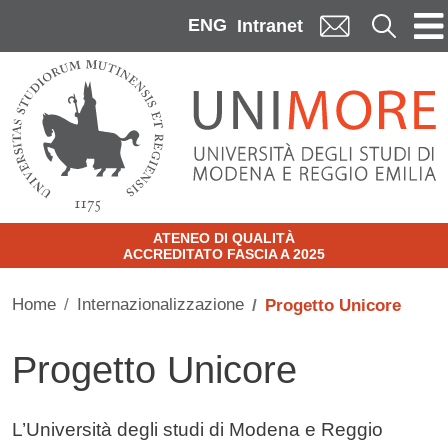
Skip to main content
ENG
Cerca
Intranet
ATENEO DI QUALITÀ
ACCREDITATO FASCIA A 2025
Home
Internazionalizzazione
Progetto Unicore
Progetto Unicore
Contenuto
L’Università degli studi di Modena e Reggio