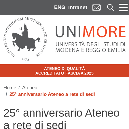
Skip to main content
ENG
Cerca
Intranet
ATENEO DI QUALITÀ
ACCREDITATO FASCIA A 2025
Home
Ateneo
25° anniversario Ateneo a rete di sedi
25° anniversario Ateneo
a rete di sedi