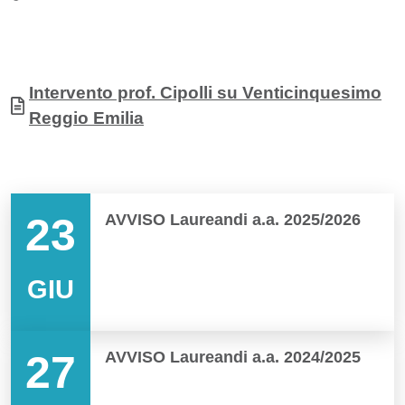
Allegati
Documento
Intervento prof. Cipolli su Venticinquesimo
Reggio Emilia
Elenco in pagina
23
AVVISO Laureandi a.a. 2025/2026
GIU
27
AVVISO Laureandi a.a. 2024/2025