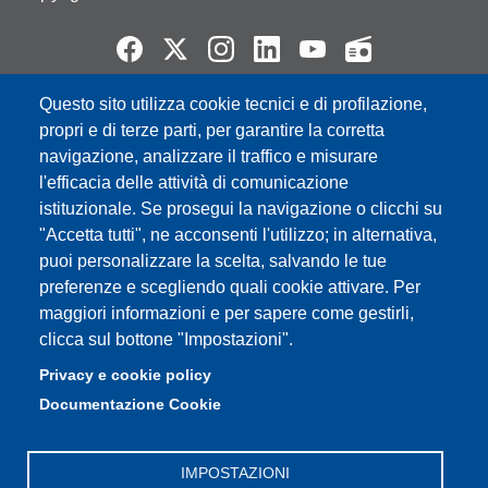
Questo sito utilizza cookie tecnici e di profilazione,
Partita IVA: 00427620364
propri e di terze parti, per garantire la corretta
e-mail: urp@unimore.it
navigazione, analizzare il traffico e misurare
PEC: primo contatto: urp@pec.unimore.it
l'efficacia delle attività di comunicazione
Indirizzo ReGIndE per notifica Atti Processuali:
istituzionale. Se prosegui la navigazione o clicchi su
direzionelegale@pec.unimore.it
"Accetta tutti", ne acconsenti l'utilizzo; in alternativa,
Sede di Modena
: Via Università 4, 41121 Modena, Tel. 059
puoi personalizzare la scelta, salvando le tue
2056511 - Fax 059 245156
preferenze e scegliendo quali cookie attivare. Per
maggiori informazioni e per sapere come gestirli,
Sede di Reggio Emilia
: Viale A. Allegri 9, 42121 Reggio
clicca sul bottone "Impostazioni".
Emilia, Tel. 0522 523041 - Fax 0522 523045
Privacy e cookie policy
Documentazione Cookie
IMPOSTAZIONI