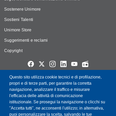
Sostenere Unimore
Sostieni Talenti
Unimore Store
Suggerimenti e reclami
Copyright
Questo sito utilizza cookie tecnici e di profilazione,
Partita IVA: 00427620364
propri e di terze parti, per garantire la corretta
e-mail: urp@unimore.it
navigazione, analizzare il traffico e misurare
PEC: primo contatto: urp@pec.unimore.it
l'efficacia delle attività di comunicazione
Indirizzo ReGIndE per notifica Atti Processuali:
istituzionale. Se prosegui la navigazione o clicchi su
direzionelegale@pec.unimore.it
"Accetta tutti", ne acconsenti l'utilizzo; in alternativa,
Sede di Modena
: Via Università 4, 41121 Modena, Tel. 059
puoi personalizzare la scelta, salvando le tue