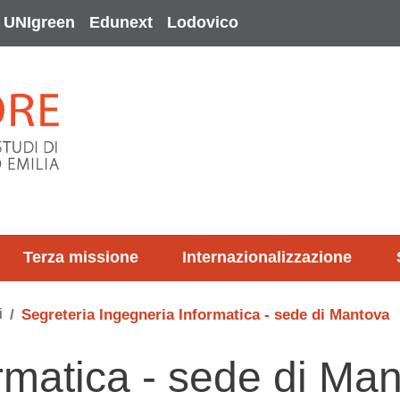
UNIgreen
Edunext
Lodovico
Terza missione
Internazionalizzazione
i
Segreteria Ingegneria Informatica - sede di Mantova
rmatica - sede di Ma