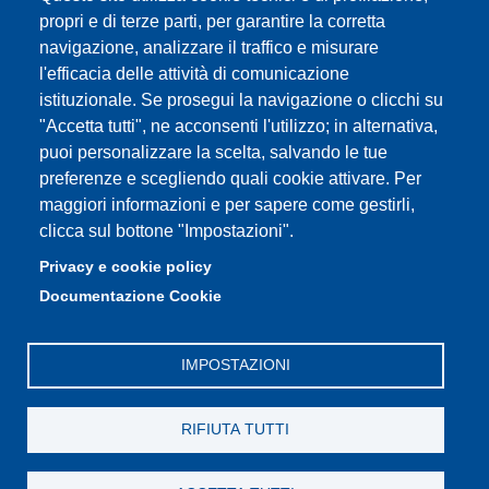
Partita IVA: 00427620364
propri e di terze parti, per garantire la corretta
e-mail: urp@unimore.it
navigazione, analizzare il traffico e misurare
PEC: primo contatto: urp@pec.unimore.it
l'efficacia delle attività di comunicazione
Indirizzo ReGIndE per notifica Atti Processuali:
istituzionale. Se prosegui la navigazione o clicchi su
direzionelegale@pec.unimore.it
"Accetta tutti", ne acconsenti l'utilizzo; in alternativa,
Sede di Modena
: Via Università 4, 41121 Modena, Tel. 059
puoi personalizzare la scelta, salvando le tue
2056511 - Fax 059 245156
preferenze e scegliendo quali cookie attivare. Per
maggiori informazioni e per sapere come gestirli,
Sede di Reggio Emilia
: Viale A. Allegri 9, 42121 Reggio
clicca sul bottone "Impostazioni".
Emilia, Tel. 0522 523041 - Fax 0522 523045
Privacy e cookie policy
Documentazione Cookie
IMPOSTAZIONI
RIFIUTA TUTTI