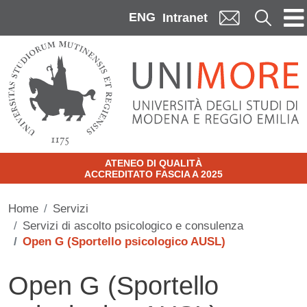
Skip to main content
ENG
Cerca
Intranet
ATENEO DI QUALITÀ
ACCREDITATO FASCIA A 2025
Home
Servizi
Servizi di ascolto psicologico e consulenza
Open G (Sportello psicologico AUSL)
Open G (Sportello