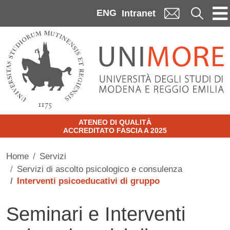
Skip to main content
ENG
Cerca
Intranet
ATENEO DI QUALITÀ
ACCREDITATO FASCIA A 2025
Home
Servizi
Servizi di ascolto psicologico e consulenza
Interventi psicoeducativi di gruppo
Seminari e Interventi