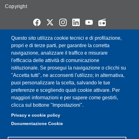
Copyright
Questo sito utilizza cookie tecnici e di profilazione,
Partita IVA: 00427620364
propri e di terze parti, per garantire la corretta
e-mail: urp@unimore.it
navigazione, analizzare il traffico e misurare
PEC: primo contatto: urp@pec.unimore.it
l'efficacia delle attività di comunicazione
Indirizzo ReGIndE per notifica Atti Processuali:
istituzionale. Se prosegui la navigazione o clicchi su
direzionelegale@pec.unimore.it
"Accetta tutti", ne acconsenti l'utilizzo; in alternativa,
Sede di Modena
: Via Università 4, 41121 Modena, Tel. 059
puoi personalizzare la scelta, salvando le tue
2056511 - Fax 059 245156
preferenze e scegliendo quali cookie attivare. Per
maggiori informazioni e per sapere come gestirli,
Sede di Reggio Emilia
: Viale A. Allegri 9, 42121 Reggio
clicca sul bottone "Impostazioni".
Emilia, Tel. 0522 523041 - Fax 0522 523045
Privacy e cookie policy
Documentazione Cookie