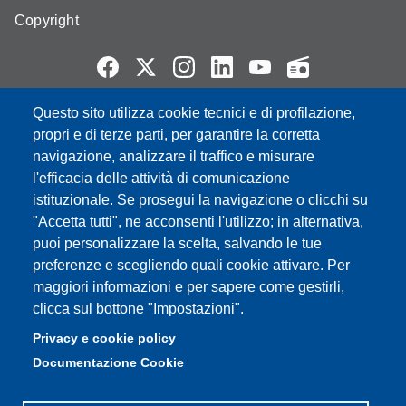
Copyright
Questo sito utilizza cookie tecnici e di profilazione,
Partita IVA: 00427620364
propri e di terze parti, per garantire la corretta
e-mail: urp@unimore.it
navigazione, analizzare il traffico e misurare
PEC: primo contatto: urp@pec.unimore.it
l'efficacia delle attività di comunicazione
Indirizzo ReGIndE per notifica Atti Processuali:
istituzionale. Se prosegui la navigazione o clicchi su
direzionelegale@pec.unimore.it
"Accetta tutti", ne acconsenti l'utilizzo; in alternativa,
Sede di Modena
: Via Università 4, 41121 Modena, Tel. 059
puoi personalizzare la scelta, salvando le tue
2056511 - Fax 059 245156
preferenze e scegliendo quali cookie attivare. Per
maggiori informazioni e per sapere come gestirli,
Sede di Reggio Emilia
: Viale A. Allegri 9, 42121 Reggio
clicca sul bottone "Impostazioni".
Emilia, Tel. 0522 523041 - Fax 0522 523045
Privacy e cookie policy
Documentazione Cookie