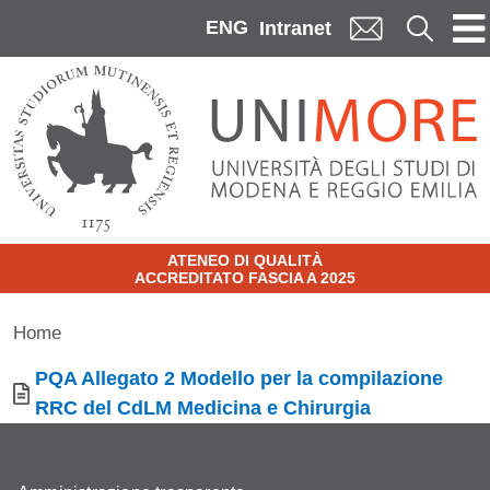
Skip to main content
ENG
Cerca
Intranet
ATENEO DI QUALITÀ
ACCREDITATO FASCIA A 2025
Home
Documento
PQA Allegato 2 Modello per la compilazione
RRC del CdLM Medicina e Chirurgia