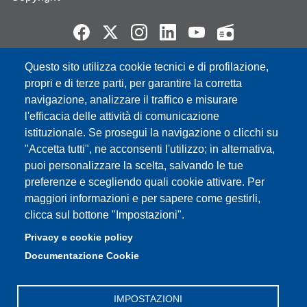
Questo sito utilizza cookie tecnici e di profilazione,
Partita IVA: 00427620364
propri e di terze parti, per garantire la corretta
e-mail: urp@unimore.it
navigazione, analizzare il traffico e misurare
PEC: primo contatto: urp@pec.unimore.it
l'efficacia delle attività di comunicazione
Indirizzo ReGIndE per notifica Atti Processuali:
istituzionale. Se prosegui la navigazione o clicchi su
direzionelegale@pec.unimore.it
"Accetta tutti", ne acconsenti l'utilizzo; in alternativa,
Sede di Modena
: Via Università 4, 41121 Modena, Tel. 059
puoi personalizzare la scelta, salvando le tue
2056511 - Fax 059 245156
preferenze e scegliendo quali cookie attivare. Per
maggiori informazioni e per sapere come gestirli,
Sede di Reggio Emilia
: Viale A. Allegri 9, 42121 Reggio
clicca sul bottone "Impostazioni".
Emilia, Tel. 0522 523041 - Fax 0522 523045
Privacy e cookie policy
Documentazione Cookie
IMPOSTAZIONI