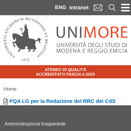
Skip to main content
ENG
Cerca
Intranet
ATENEO DI QUALITÀ
ACCREDITATO FASCIA A 2025
Home
Documento
PQA LG per la Redazione del RRC dei CdS
Amministrazione trasparente