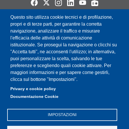
Questo sito utilizza cookie tecnici e di profilazione,
Partita IVA: 00427620364
propri e di terze parti, per garantire la corretta
e-mail: urp@unimore.it
navigazione, analizzare il traffico e misurare
PEC: primo contatto: urp@pec.unimore.it
l'efficacia delle attività di comunicazione
Indirizzo ReGIndE per notifica Atti Processuali:
istituzionale. Se prosegui la navigazione o clicchi su
direzionelegale@pec.unimore.it
"Accetta tutti", ne acconsenti l'utilizzo; in alternativa,
Sede di Modena
: Via Università 4, 41121 Modena, Tel. 059
puoi personalizzare la scelta, salvando le tue
2056511 - Fax 059 245156
preferenze e scegliendo quali cookie attivare. Per
maggiori informazioni e per sapere come gestirli,
Sede di Reggio Emilia
: Viale A. Allegri 9, 42121 Reggio
clicca sul bottone "Impostazioni".
Emilia, Tel. 0522 523041 - Fax 0522 523045
Privacy e cookie policy
Documentazione Cookie
IMPOSTAZIONI