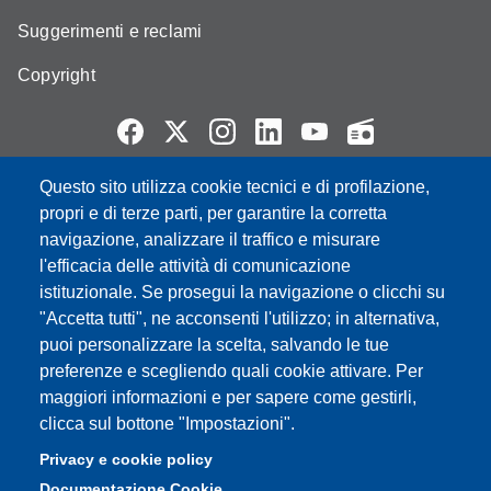
Suggerimenti e reclami
Copyright
Questo sito utilizza cookie tecnici e di profilazione,
Partita IVA: 00427620364
propri e di terze parti, per garantire la corretta
e-mail: urp@unimore.it
navigazione, analizzare il traffico e misurare
PEC: primo contatto: urp@pec.unimore.it
l'efficacia delle attività di comunicazione
Indirizzo ReGIndE per notifica Atti Processuali:
istituzionale. Se prosegui la navigazione o clicchi su
direzionelegale@pec.unimore.it
"Accetta tutti", ne acconsenti l'utilizzo; in alternativa,
Sede di Modena
: Via Università 4, 41121 Modena, Tel. 059
puoi personalizzare la scelta, salvando le tue
2056511 - Fax 059 245156
preferenze e scegliendo quali cookie attivare. Per
maggiori informazioni e per sapere come gestirli,
Sede di Reggio Emilia
: Viale A. Allegri 9, 42121 Reggio
clicca sul bottone "Impostazioni".
Emilia, Tel. 0522 523041 - Fax 0522 523045
Privacy e cookie policy
Documentazione Cookie