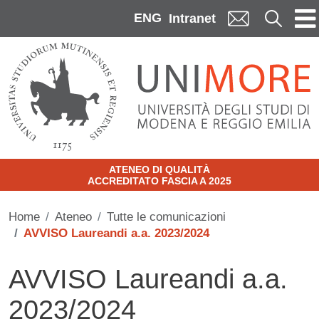
Skip to main content
ENG
Cerca
Intranet
ATENEO DI QUALITÀ
ACCREDITATO FASCIA A 2025
Home
Ateneo
Tutte le comunicazioni
AVVISO Laureandi a.a. 2023/2024
AVVISO Laureandi a.a.
2023/2024