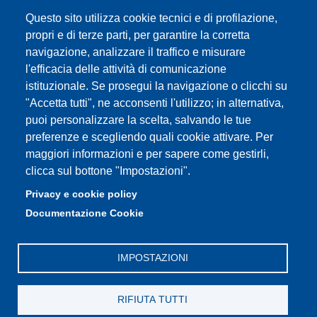
Questo sito utilizza cookie tecnici e di profilazione,
Partita IVA: 00427620364
propri e di terze parti, per garantire la corretta
e-mail: urp@unimore.it
navigazione, analizzare il traffico e misurare
PEC: primo contatto: urp@pec.unimore.it
l'efficacia delle attività di comunicazione
Indirizzo ReGIndE per notifica Atti Processuali:
istituzionale. Se prosegui la navigazione o clicchi su
direzionelegale@pec.unimore.it
"Accetta tutti", ne acconsenti l'utilizzo; in alternativa,
Sede di Modena
: Via Università 4, 41121 Modena, Tel. 059
puoi personalizzare la scelta, salvando le tue
2056511 - Fax 059 245156
preferenze e scegliendo quali cookie attivare. Per
maggiori informazioni e per sapere come gestirli,
Sede di Reggio Emilia
: Viale A. Allegri 9, 42121 Reggio
clicca sul bottone "Impostazioni".
Emilia, Tel. 0522 523041 - Fax 0522 523045
Privacy e cookie policy
Documentazione Cookie
IMPOSTAZIONI
RIFIUTA TUTTI