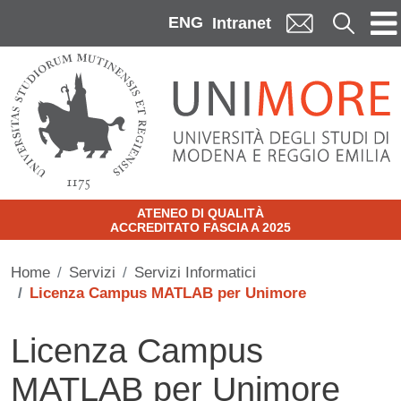
Skip to main content
ENG
Cerca
Intranet
ATENEO DI QUALITÀ
ACCREDITATO FASCIA A 2025
Home
Servizi
Servizi Informatici
Licenza Campus MATLAB per Unimore
Licenza Campus
MATLAB per Unimore