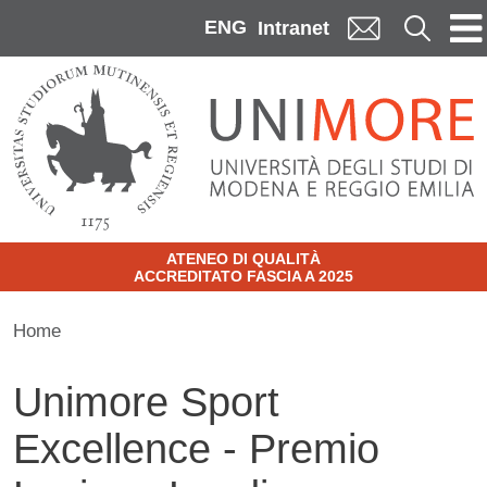
Skip to main content
ENG
Cerca
Intranet
ATENEO DI QUALITÀ
ACCREDITATO FASCIA A 2025
Home
Unimore Sport
Excellence - Premio