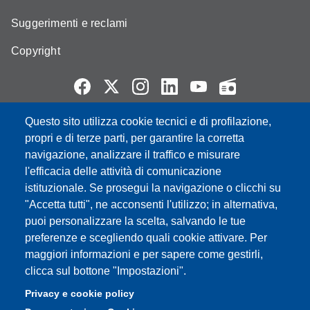
Suggerimenti e reclami
Copyright
Questo sito utilizza cookie tecnici e di profilazione,
Partita IVA: 00427620364
propri e di terze parti, per garantire la corretta
e-mail: urp@unimore.it
navigazione, analizzare il traffico e misurare
PEC: primo contatto: urp@pec.unimore.it
l'efficacia delle attività di comunicazione
Indirizzo ReGIndE per notifica Atti Processuali:
istituzionale. Se prosegui la navigazione o clicchi su
direzionelegale@pec.unimore.it
"Accetta tutti", ne acconsenti l'utilizzo; in alternativa,
Sede di Modena
: Via Università 4, 41121 Modena, Tel. 059
puoi personalizzare la scelta, salvando le tue
2056511 - Fax 059 245156
preferenze e scegliendo quali cookie attivare. Per
maggiori informazioni e per sapere come gestirli,
Sede di Reggio Emilia
: Viale A. Allegri 9, 42121 Reggio
clicca sul bottone "Impostazioni".
Emilia, Tel. 0522 523041 - Fax 0522 523045
Privacy e cookie policy