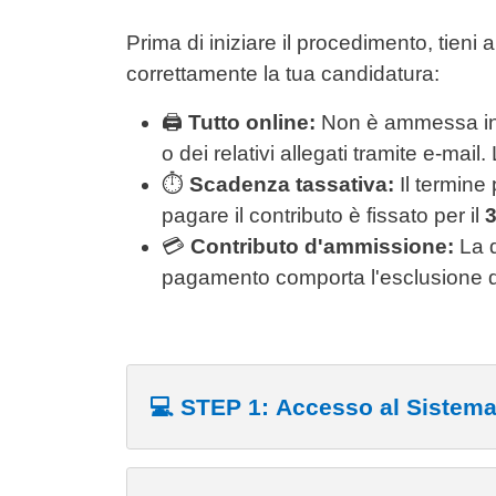
Contenuto
Prima di iniziare il procedimento, tieni
correttamente la tua candidatura:
🖨️
Tutto online:
Non è ammessa in 
o dei relativi allegati tramite e-mail
⏱️
Scadenza tassativa:
Il termine
pagare il contributo è fissato per il
3
💳
Contributo d'ammissione:
La q
pagamento comporta l'esclusione d
💻 STEP 1: Accesso al Sistem