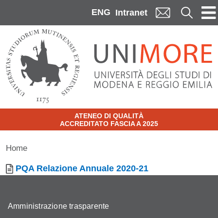
Skip to main content
ENG
Cerca
Intranet
ATENEO DI QUALITÀ
ACCREDITATO FASCIA A 2025
Home
Documento
PQA Relazione Annuale 2020-21
Amministrazione trasparente