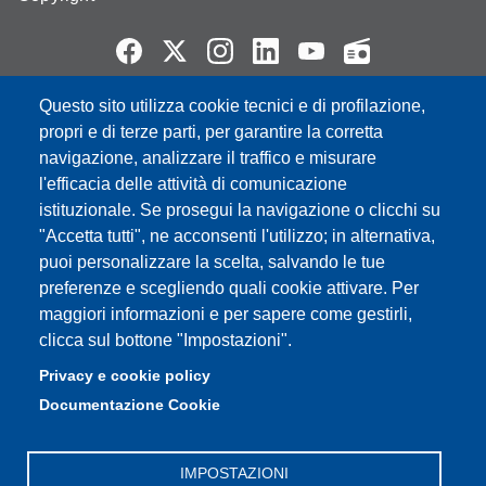
Questo sito utilizza cookie tecnici e di profilazione,
Partita IVA: 00427620364
propri e di terze parti, per garantire la corretta
e-mail: urp@unimore.it
navigazione, analizzare il traffico e misurare
PEC: primo contatto: urp@pec.unimore.it
l'efficacia delle attività di comunicazione
Indirizzo ReGIndE per notifica Atti Processuali:
istituzionale. Se prosegui la navigazione o clicchi su
direzionelegale@pec.unimore.it
"Accetta tutti", ne acconsenti l'utilizzo; in alternativa,
Sede di Modena
: Via Università 4, 41121 Modena, Tel. 059
puoi personalizzare la scelta, salvando le tue
2056511 - Fax 059 245156
preferenze e scegliendo quali cookie attivare. Per
maggiori informazioni e per sapere come gestirli,
Sede di Reggio Emilia
: Viale A. Allegri 9, 42121 Reggio
clicca sul bottone "Impostazioni".
Emilia, Tel. 0522 523041 - Fax 0522 523045
Privacy e cookie policy
Documentazione Cookie
IMPOSTAZIONI