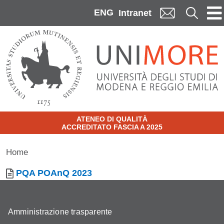
Skip to main content
ENG
Cerca
Intranet
ATENEO DI QUALITÀ
ACCREDITATO FASCIA A 2025
Home
Documento
PQA POAnQ 2023
Amministrazione trasparente