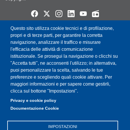
Questo sito utilizza cookie tecnici e di profilazione,
Partita IVA: 00427620364
propri e di terze parti, per garantire la corretta
e-mail: urp@unimore.it
navigazione, analizzare il traffico e misurare
PEC: primo contatto: urp@pec.unimore.it
l'efficacia delle attività di comunicazione
Indirizzo ReGIndE per notifica Atti Processuali:
istituzionale. Se prosegui la navigazione o clicchi su
direzionelegale@pec.unimore.it
"Accetta tutti", ne acconsenti l'utilizzo; in alternativa,
Sede di Modena
: Via Università 4, 41121 Modena, Tel. 059
puoi personalizzare la scelta, salvando le tue
2056511 - Fax 059 245156
preferenze e scegliendo quali cookie attivare. Per
maggiori informazioni e per sapere come gestirli,
Sede di Reggio Emilia
: Viale A. Allegri 9, 42121 Reggio
clicca sul bottone "Impostazioni".
Emilia, Tel. 0522 523041 - Fax 0522 523045
Privacy e cookie policy
Documentazione Cookie
IMPOSTAZIONI