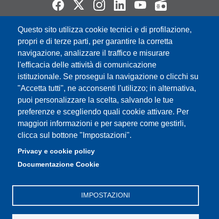
Questo sito utilizza cookie tecnici e di profilazione,
Partita IVA: 00427620364
propri e di terze parti, per garantire la corretta
e-mail: urp@unimore.it
navigazione, analizzare il traffico e misurare
PEC: primo contatto: urp@pec.unimore.it
l'efficacia delle attività di comunicazione
Indirizzo ReGIndE per notifica Atti Processuali:
istituzionale. Se prosegui la navigazione o clicchi su
direzionelegale@pec.unimore.it
"Accetta tutti", ne acconsenti l'utilizzo; in alternativa,
Sede di Modena
: Via Università 4, 41121 Modena, Tel. 059
puoi personalizzare la scelta, salvando le tue
2056511 - Fax 059 245156
preferenze e scegliendo quali cookie attivare. Per
maggiori informazioni e per sapere come gestirli,
Sede di Reggio Emilia
: Viale A. Allegri 9, 42121 Reggio
clicca sul bottone "Impostazioni".
Emilia, Tel. 0522 523041 - Fax 0522 523045
Privacy e cookie policy
Documentazione Cookie
IMPOSTAZIONI