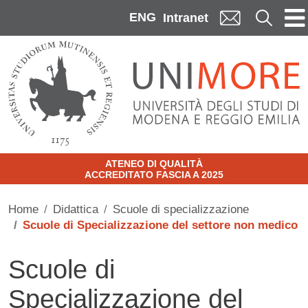
Skip to main content
ENG
Cerca
Intranet
ATENEO DI QUALITÀ
ACCREDITATO FASCIA A 2025
Home
Didattica
Scuole di specializzazione
Scuole di Specializzazione del settore non medico
Scuole di
Specializzazione del