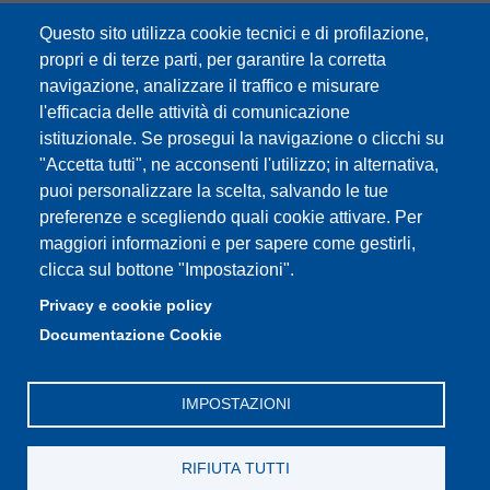
Questo sito utilizza cookie tecnici e di profilazione,
Partita IVA: 00427620364
propri e di terze parti, per garantire la corretta
e-mail: urp@unimore.it
navigazione, analizzare il traffico e misurare
PEC: primo contatto: urp@pec.unimore.it
l'efficacia delle attività di comunicazione
Indirizzo ReGIndE per notifica Atti Processuali:
istituzionale. Se prosegui la navigazione o clicchi su
direzionelegale@pec.unimore.it
"Accetta tutti", ne acconsenti l'utilizzo; in alternativa,
Sede di Modena
: Via Università 4, 41121 Modena, Tel. 059
puoi personalizzare la scelta, salvando le tue
2056511 - Fax 059 245156
preferenze e scegliendo quali cookie attivare. Per
maggiori informazioni e per sapere come gestirli,
Sede di Reggio Emilia
: Viale A. Allegri 9, 42121 Reggio
clicca sul bottone "Impostazioni".
Emilia, Tel. 0522 523041 - Fax 0522 523045
Privacy e cookie policy
Documentazione Cookie
IMPOSTAZIONI
RIFIUTA TUTTI