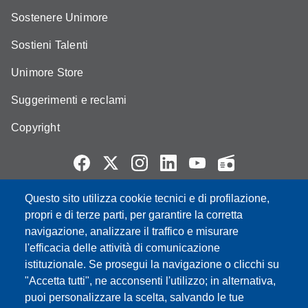
Sostenere Unimore
Sostieni Talenti
Unimore Store
Suggerimenti e reclami
Copyright
Questo sito utilizza cookie tecnici e di profilazione,
Partita IVA: 00427620364
propri e di terze parti, per garantire la corretta
e-mail: urp@unimore.it
navigazione, analizzare il traffico e misurare
PEC: primo contatto: urp@pec.unimore.it
l'efficacia delle attività di comunicazione
Indirizzo ReGIndE per notifica Atti Processuali:
istituzionale. Se prosegui la navigazione o clicchi su
direzionelegale@pec.unimore.it
"Accetta tutti", ne acconsenti l'utilizzo; in alternativa,
Sede di Modena
: Via Università 4, 41121 Modena, Tel. 059
puoi personalizzare la scelta, salvando le tue