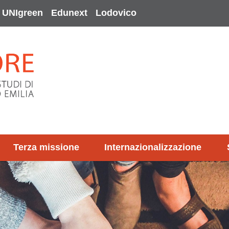
UNIgreen
Edunext
Lodovico
Terza missione
Internazionalizzazione