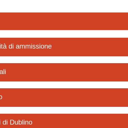
ità di ammissione
ali
o
i di Dublino