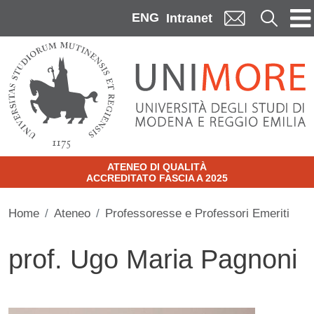
Skip to main content
ENG
Cerca
Intranet
ATENEO DI QUALITÀ
ACCREDITATO FASCIA A 2025
Home
Ateneo
Professoresse e Professori Emeriti
prof. Ugo Maria Pagnoni