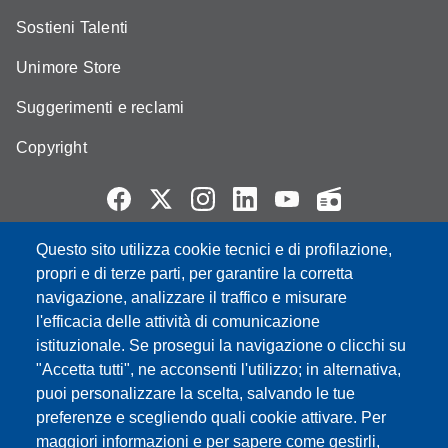
Sostieni Talenti
Unimore Store
Suggerimenti e reclami
Copyright
Questo sito utilizza cookie tecnici e di profilazione,
Partita IVA: 00427620364
propri e di terze parti, per garantire la corretta
e-mail: urp@unimore.it
navigazione, analizzare il traffico e misurare
PEC: primo contatto: urp@pec.unimore.it
l'efficacia delle attività di comunicazione
Indirizzo ReGIndE per notifica Atti Processuali:
istituzionale. Se prosegui la navigazione o clicchi su
direzionelegale@pec.unimore.it
"Accetta tutti", ne acconsenti l'utilizzo; in alternativa,
Sede di Modena
: Via Università 4, 41121 Modena, Tel. 059
puoi personalizzare la scelta, salvando le tue
2056511 - Fax 059 245156
preferenze e scegliendo quali cookie attivare. Per
maggiori informazioni e per sapere come gestirli,