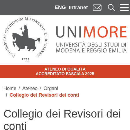
Skip to main content
ENG
Cerca
Intranet
ATENEO DI QUALITÀ
ACCREDITATO FASCIA A 2025
Home
Ateneo
Organi
Collegio dei Revisori dei conti
Collegio dei Revisori dei
conti