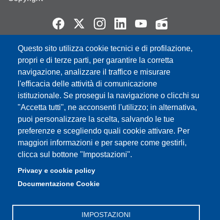
Questo sito utilizza cookie tecnici e di profilazione,
Partita IVA: 00427620364
propri e di terze parti, per garantire la corretta
e-mail: urp@unimore.it
navigazione, analizzare il traffico e misurare
PEC: primo contatto: urp@pec.unimore.it
l'efficacia delle attività di comunicazione
Indirizzo ReGIndE per notifica Atti Processuali:
istituzionale. Se prosegui la navigazione o clicchi su
direzionelegale@pec.unimore.it
"Accetta tutti", ne acconsenti l'utilizzo; in alternativa,
Sede di Modena
: Via Università 4, 41121 Modena, Tel. 059
puoi personalizzare la scelta, salvando le tue
2056511 - Fax 059 245156
preferenze e scegliendo quali cookie attivare. Per
maggiori informazioni e per sapere come gestirli,
Sede di Reggio Emilia
: Viale A. Allegri 9, 42121 Reggio
clicca sul bottone "Impostazioni".
Emilia, Tel. 0522 523041 - Fax 0522 523045
Privacy e cookie policy
Documentazione Cookie
IMPOSTAZIONI