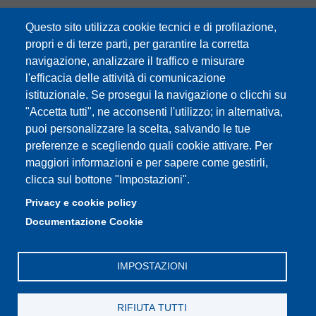
Questo sito utilizza cookie tecnici e di profilazione,
Partita IVA: 00427620364
propri e di terze parti, per garantire la corretta
e-mail: urp@unimore.it
navigazione, analizzare il traffico e misurare
PEC: primo contatto: urp@pec.unimore.it
l'efficacia delle attività di comunicazione
Indirizzo ReGIndE per notifica Atti Processuali:
istituzionale. Se prosegui la navigazione o clicchi su
direzionelegale@pec.unimore.it
"Accetta tutti", ne acconsenti l'utilizzo; in alternativa,
Sede di Modena
: Via Università 4, 41121 Modena, Tel. 059
puoi personalizzare la scelta, salvando le tue
2056511 - Fax 059 245156
preferenze e scegliendo quali cookie attivare. Per
maggiori informazioni e per sapere come gestirli,
Sede di Reggio Emilia
: Viale A. Allegri 9, 42121 Reggio
clicca sul bottone "Impostazioni".
Emilia, Tel. 0522 523041 - Fax 0522 523045
Privacy e cookie policy
Documentazione Cookie
IMPOSTAZIONI
RIFIUTA TUTTI