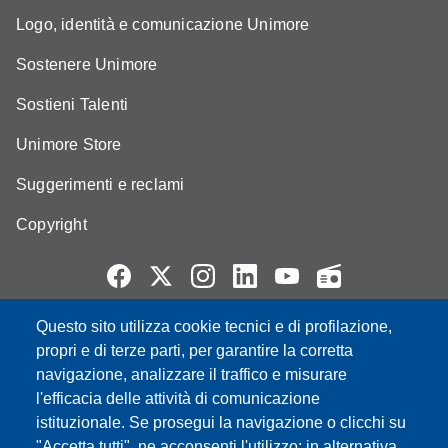
Logo, identità e comunicazione Unimore
Sostenere Unimore
Sostieni Talenti
Unimore Store
Suggerimenti e reclami
Copyright
Questo sito utilizza cookie tecnici e di profilazione,
Partita IVA: 00427620364
propri e di terze parti, per garantire la corretta
e-mail: urp@unimore.it
navigazione, analizzare il traffico e misurare
PEC: primo contatto: urp@pec.unimore.it
l'efficacia delle attività di comunicazione
Indirizzo ReGIndE per notifica Atti Processuali:
istituzionale. Se prosegui la navigazione o clicchi su
direzionelegale@pec.unimore.it
"Accetta tutti", ne acconsenti l'utilizzo; in alternativa,