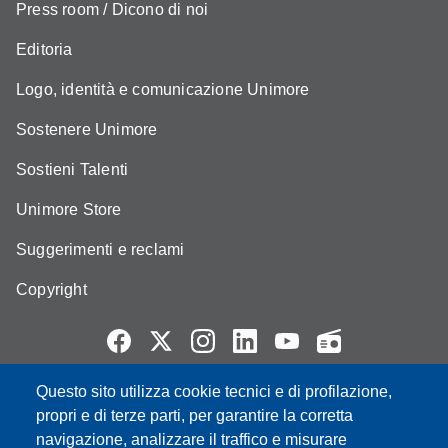
Press room / Dicono di noi
Editoria
Logo, identità e comunicazione Unimore
Sostenere Unimore
Sostieni Talenti
Unimore Store
Suggerimenti e reclami
Copyright
Questo sito utilizza cookie tecnici e di profilazione,
Partita IVA: 00427620364
propri e di terze parti, per garantire la corretta
e-mail: urp@unimore.it
navigazione, analizzare il traffico e misurare
PEC: primo contatto: urp@pec.unimore.it