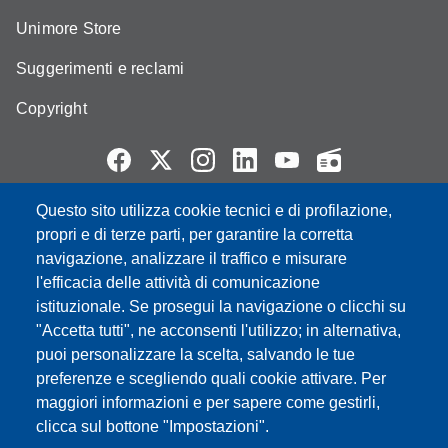
Unimore Store
Suggerimenti e reclami
Copyright
Questo sito utilizza cookie tecnici e di profilazione,
Partita IVA: 00427620364
propri e di terze parti, per garantire la corretta
e-mail: urp@unimore.it
navigazione, analizzare il traffico e misurare
PEC: primo contatto: urp@pec.unimore.it
l'efficacia delle attività di comunicazione
Indirizzo ReGIndE per notifica Atti Processuali:
istituzionale. Se prosegui la navigazione o clicchi su
direzionelegale@pec.unimore.it
"Accetta tutti", ne acconsenti l'utilizzo; in alternativa,
Sede di Modena
: Via Università 4, 41121 Modena, Tel. 059
puoi personalizzare la scelta, salvando le tue
2056511 - Fax 059 245156
preferenze e scegliendo quali cookie attivare. Per
maggiori informazioni e per sapere come gestirli,
Sede di Reggio Emilia
: Viale A. Allegri 9, 42121 Reggio
clicca sul bottone "Impostazioni".
Emilia, Tel. 0522 523041 - Fax 0522 523045