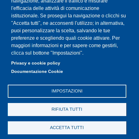
navigazione, analizzare il traffico e misurare
PEC: primo contatto: urp@pec.unimore.it
l'efficacia delle attività di comunicazione
Indirizzo ReGIndE per notifica Atti Processuali:
istituzionale. Se prosegui la navigazione o clicchi su
direzionelegale@pec.unimore.it
"Accetta tutti", ne acconsenti l'utilizzo; in alternativa,
Sede di Modena
: Via Università 4, 41121 Modena, Tel. 059
puoi personalizzare la scelta, salvando le tue
2056511 - Fax 059 245156
preferenze e scegliendo quali cookie attivare. Per
maggiori informazioni e per sapere come gestirli,
Sede di Reggio Emilia
: Viale A. Allegri 9, 42121 Reggio
clicca sul bottone "Impostazioni".
Emilia, Tel. 0522 523041 - Fax 0522 523045
Privacy e cookie policy
Documentazione Cookie
IMPOSTAZIONI
RIFIUTA TUTTI
ACCETTA TUTTI