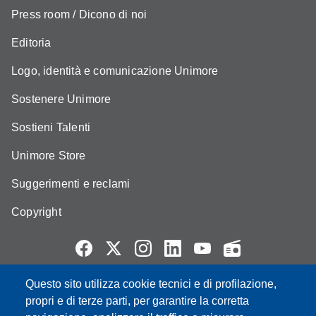
Press room / Dicono di noi
Editoria
Logo, identità e comunicazione Unimore
Sostenere Unimore
Sostieni Talenti
Unimore Store
Suggerimenti e reclami
Copyright
Questo sito utilizza cookie tecnici e di profilazione,
Partita IVA: 00427620364
propri e di terze parti, per garantire la corretta
e-mail: urp@unimore.it