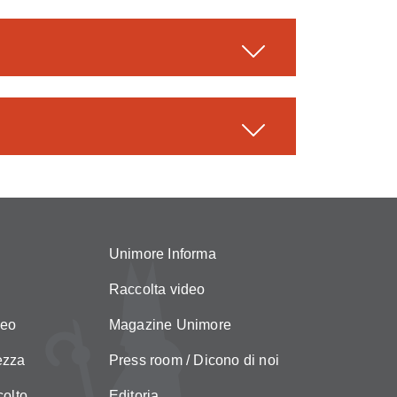
Unimore Informa
Raccolta video
neo
Magazine Unimore
ezza
Press room / Dicono di noi
colto
Editoria