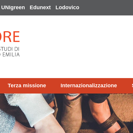
UNIgreen
Edunext
Lodovico
Terza missione
Internazionalizzazione