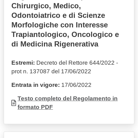
Chirurgico, Medico,
Odontoiatrico e di Scienze
Morfologiche con Interesse
Trapiantologico, Oncologico e
di Medicina Rigenerativa
Estremi:
Decreto del Rettore 644/2022 -
prot n. 137087 del 17/06/2022
Entrata in vigore:
17/06/2022
Documento
Testo completo del Regolamento in
formato PDF