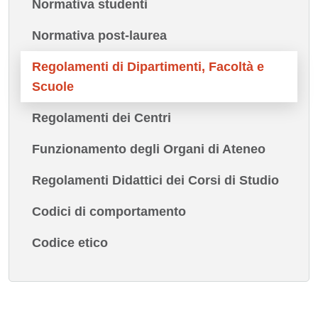
Normativa studenti
Normativa post-laurea
Regolamenti di Dipartimenti, Facoltà e
Scuole
Regolamenti dei Centri
Funzionamento degli Organi di Ateneo
Regolamenti Didattici dei Corsi di Studio
Codici di comportamento
Codice etico