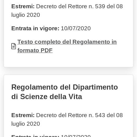
Estremi:
Decreto del Rettore n. 539 del 08
luglio 2020
Entrata in vigore:
10/07/2020
Documento
Testo completo del Regolamento in
formato PDF
Regolamento del Dipartimento
di Scienze della Vita
Estremi:
Decreto del Rettore n. 543 del 08
luglio 2020