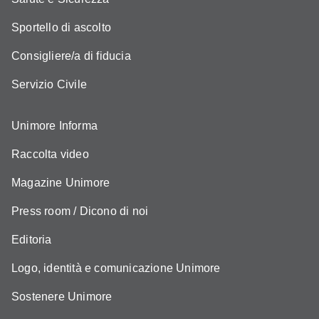
Sportello di ascolto
Consigliere/a di fiducia
Servizio Civile
Unimore Informa
Raccolta video
Magazine Unimore
Press room / Dicono di noi
Editoria
Logo, identità e comunicazione Unimore
Sostenere Unimore