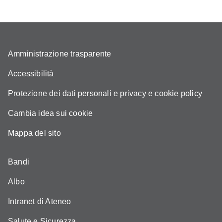
Amministrazione trasparente
Accessibilità
Protezione dei dati personali e privacy e cookie policy
Cambia idea sui cookie
Mappa del sito
Bandi
Albo
Intranet di Ateneo
Salute e Sicurezza