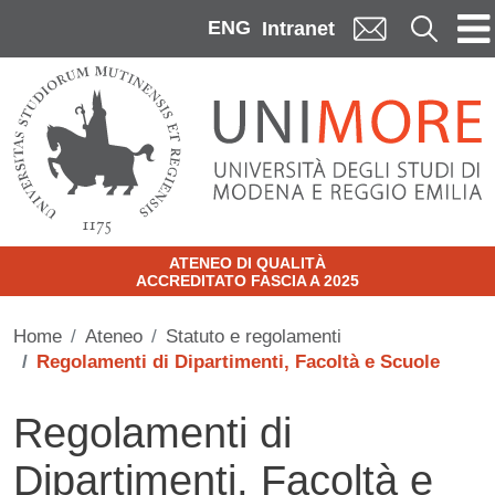
Skip to main content
ENG
Cerca
Intranet
ATENEO DI QUALITÀ
ACCREDITATO FASCIA A 2025
Home
Ateneo
Statuto e regolamenti
Regolamenti di Dipartimenti, Facoltà e Scuole
Regolamenti di
Dipartimenti, Facoltà e