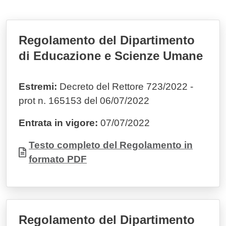
Regolamento del Dipartimento
di Educazione e Scienze Umane
Estremi:
Decreto del Rettore 723/2022 -
prot n. 165153 del 06/07/2022
Entrata in vigore:
07/07/2022
Documento
Testo completo del Regolamento in
formato PDF
Regolamento del Dipartimento