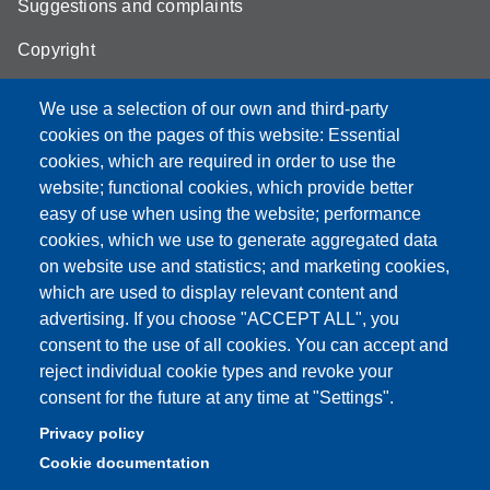
Suggestions and complaints
Copyright
We use a selection of our own and third-party
cookies on the pages of this website: Essential
cookies, which are required in order to use the
Partita IVA: 00427620364
website; functional cookies, which provide better
e-mail: urp@unimore.it
easy of use when using the website; performance
PEC: primo contatto: urp@pec.unimore.it
cookies, which we use to generate aggregated data
Indirizzo ReGIndE per notifica Atti Processuali:
on website use and statistics; and marketing cookies,
direzionelegale@pec.unimore.it
which are used to display relevant content and
Sede di Modena
: Via Università 4, 41121 Modena, Tel. 059
advertising. If you choose "ACCEPT ALL", you
2056511 - Fax 059 245156
consent to the use of all cookies. You can accept and
reject individual cookie types and revoke your
Sede di Reggio Emilia
: Viale A. Allegri 9, 42121 Reggio
consent for the future at any time at "Settings".
Emilia, Tel. 0522 523041 - Fax 0522 523045
Privacy policy
Cookie documentation