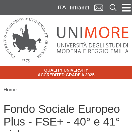
Skip to main content
ITA
Cerca
Intranet
QUALITY UNIVERSITY
ACCREDITED GRADE A 2025
Home
Fondo Sociale Europeo
Plus - FSE+ - 40° e 41°