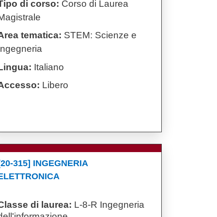
Tipo di corso:
Corso di Laurea
Magistrale
Area tematica:
STEM: Scienze e
Ingegneria
Lingua:
Italiano
Accesso:
Libero
[20-315] INGEGNERIA
ELETTRONICA
Classe di laurea:
L-8-R Ingegneria
dell'informazione