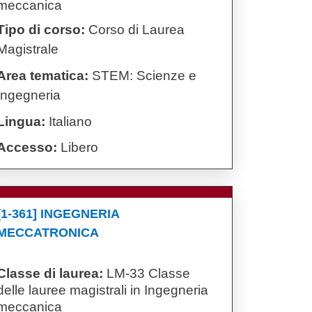
meccanica
Tipo di corso:
Corso di Laurea
Magistrale
Area tematica:
STEM: Scienze e
Ingegneria
Lingua:
Italiano
Accesso:
Libero
[1-361] INGEGNERIA
MECCATRONICA
Classe di laurea:
LM-33 Classe
delle lauree magistrali in Ingegneria
meccanica