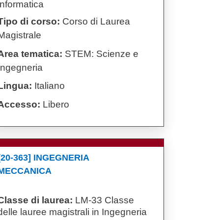
informatica
Tipo di corso:
Corso di Laurea
Magistrale
Area tematica:
STEM: Scienze e
Ingegneria
Lingua:
Italiano
Accesso:
Libero
[20-363] INGEGNERIA
MECCANICA
Classe di laurea:
LM-33 Classe
delle lauree magistrali in Ingegneria