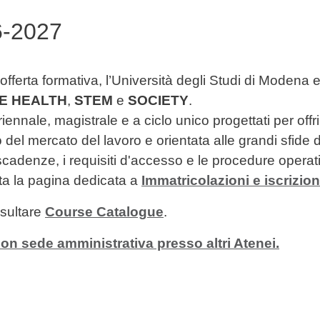
6-2027
 offerta formativa, l’Università degli Studi di Modena 
E HEALTH
,
STEM
e
SOCIETY
.
riennale, magistrale e a ciclo unico progettati per off
o del mercato del lavoro e orientata alle grandi sfi
cadenze, i requisiti d'accesso e le procedure operativ
ta la pagina dedicata a
Immatricolazioni e iscrizion
nsultare
Course Catalogue
.
on sede amministrativa presso altri Atenei.