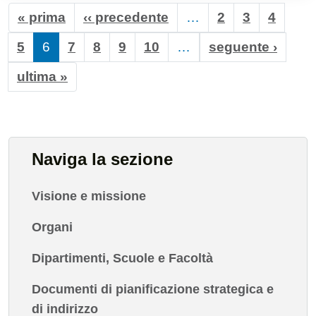
First page
Previous page
« prima
‹‹ precedente
…
2
3
4
Next 
5
6
7
8
9
10
…
seguente ›
Last page
ultima »
Naviga la sezione
Visione e missione
Organi
Dipartimenti, Scuole e Facoltà
Documenti di pianificazione strategica e
di indirizzo