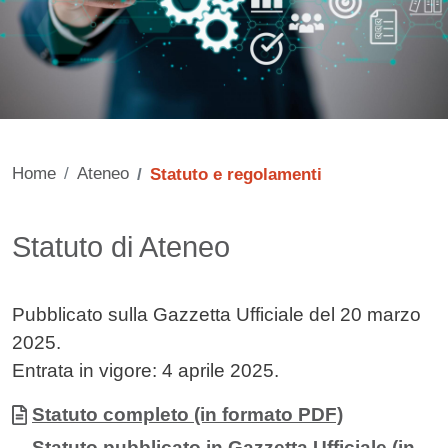
Home
Ateneo
Statuto e regolamenti
Contenuto
Statuto di Ateneo
Pubblicato sulla Gazzetta Ufficiale del 20 marzo
2025.
Entrata in vigore: 4 aprile 2025.
Allegati
Documento
Statuto completo (in formato PDF)
Documento
Statuto pubblicato in Gazzetta Ufficiale (in