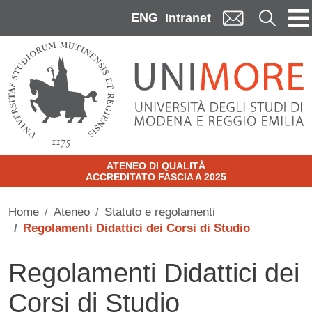
Skip to main content
ENG
Cerca
Intranet
ATENEO DI QUALITÀ
ACCREDITATO FASCIA A 2025
Home
Ateneo
Statuto e regolamenti
Regolamenti Didattici dei Corsi di Studio
Regolamenti Didattici dei
Corsi di Studio