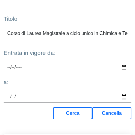
Contenuto
Elenco in pagina
Titolo
Entrata in vigore da:
a:
Cerca
Cancella