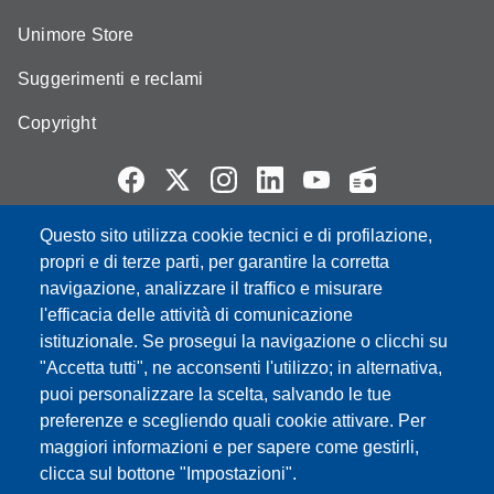
Unimore Store
Suggerimenti e reclami
Copyright
Questo sito utilizza cookie tecnici e di profilazione,
Partita IVA: 00427620364
propri e di terze parti, per garantire la corretta
e-mail: urp@unimore.it
navigazione, analizzare il traffico e misurare
PEC: primo contatto: urp@pec.unimore.it
l'efficacia delle attività di comunicazione
Indirizzo ReGIndE per notifica Atti Processuali:
istituzionale. Se prosegui la navigazione o clicchi su
direzionelegale@pec.unimore.it
"Accetta tutti", ne acconsenti l'utilizzo; in alternativa,
Sede di Modena
: Via Università 4, 41121 Modena, Tel. 059
puoi personalizzare la scelta, salvando le tue
2056511 - Fax 059 245156
preferenze e scegliendo quali cookie attivare. Per
maggiori informazioni e per sapere come gestirli,
Sede di Reggio Emilia
: Viale A. Allegri 9, 42121 Reggio
clicca sul bottone "Impostazioni".
Emilia, Tel. 0522 523041 - Fax 0522 523045