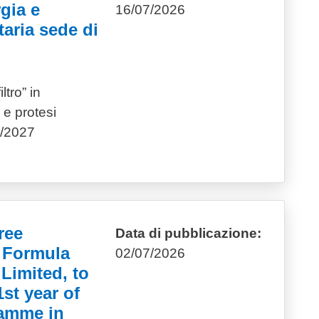
rgia e
16/07/2026
taria sede di
ltro” in
 e protesi
6/2027
ree
Data di pubblicazione:
y Formula
02/07/2026
imited, to
1st year of
ramme in