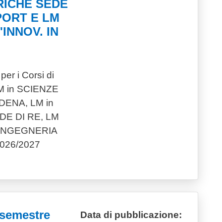
TRICHE SEDE
SPORT E LM
INNOV. IN
er i Corsi di
LM in SCIENZE
DENA, LM in
DE DI RE, LM
OINGEGNERIA
2026/2027
 “semestre
Data di pubblicazione: