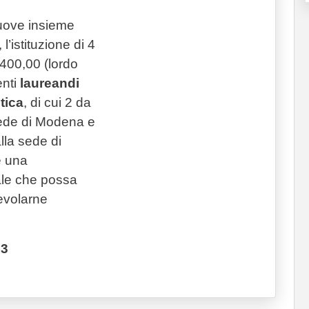
uove insieme
l’istituzione di 4
.400,00 (lordo
nti
laureandi
tica
, di cui 2 da
 sede di Modena e
alla sede di
e una
ale che possa
evolarne
13